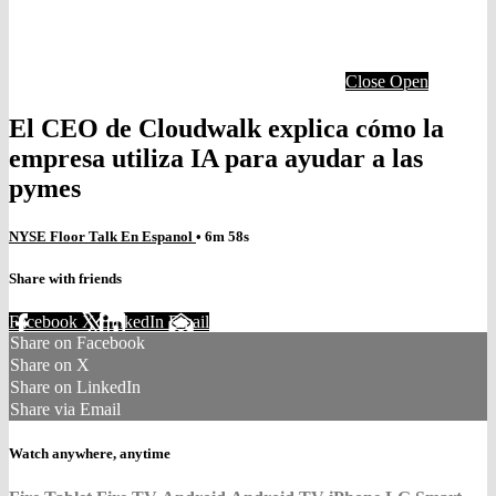
Close
Open
El CEO de Cloudwalk explica cómo la
empresa utiliza IA para ayudar a las
pymes
NYSE Floor Talk En Espanol
• 6m 58s
Share with friends
Facebook
X
LinkedIn
Email
Share on Facebook
Share on X
Share on LinkedIn
Share via Email
Watch anywhere, anytime