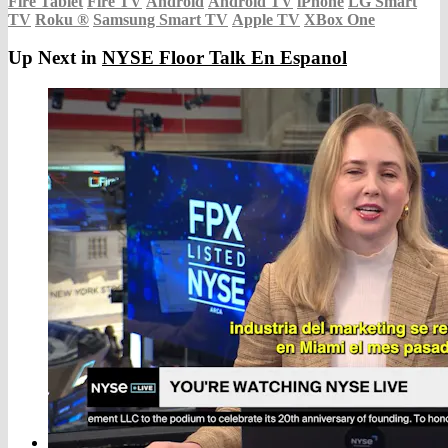
Fire Tablet
Fire TV
Android
Android TV
iPhone
LG Smart
TV
Roku
®
Samsung Smart TV
Apple TV
XBox One
Up Next in
NYSE Floor Talk En Espanol