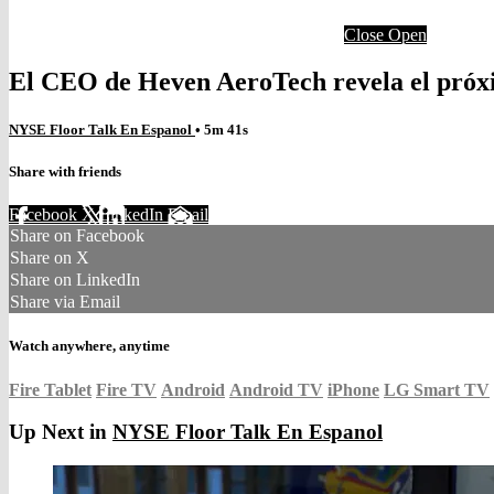
Close
Open
El CEO de Heven AeroTech revela el próxi
NYSE Floor Talk En Espanol
• 5m 41s
Share with friends
Facebook
X
LinkedIn
Email
Share on Facebook
Share on X
Share on LinkedIn
Share via Email
Watch anywhere, anytime
Fire Tablet
Fire TV
Android
Android TV
iPhone
LG Smart TV
Up Next in
NYSE Floor Talk En Espanol