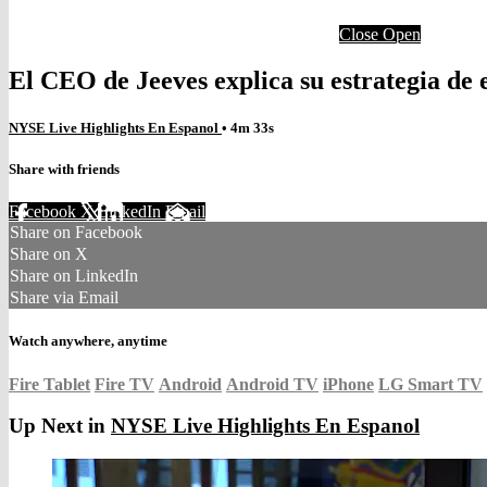
Close
Open
El CEO de Jeeves explica su estrategia de 
NYSE Live Highlights En Espanol
• 4m 33s
Share with friends
Facebook
X
LinkedIn
Email
Share on Facebook
Share on X
Share on LinkedIn
Share via Email
Watch anywhere, anytime
Fire Tablet
Fire TV
Android
Android TV
iPhone
LG Smart TV
Up Next in
NYSE Live Highlights En Espanol