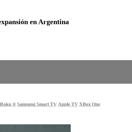
expansión en Argentina
Roku
®
Samsung Smart TV
Apple TV
XBox One