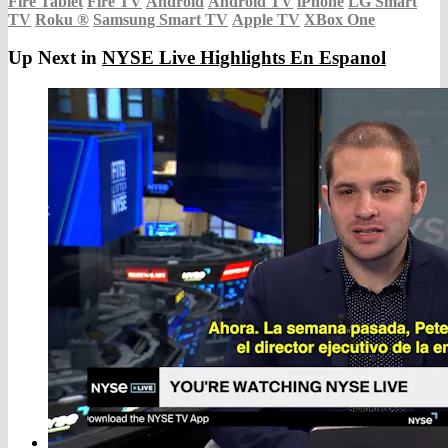
Fire Tablet
Fire TV
Android
Android TV
iPhone
LG Smart
TV
Roku
®
Samsung Smart TV
Apple TV
XBox One
Up Next in
NYSE Live Highlights En Espanol