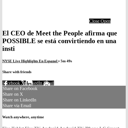
Close
Open
El CEO de Meet the People afirma que
POSSIBLE se está convirtiendo en una
insti
NYSE Live Highlights En Espanol
• 5m 49s
Share with friends
Facebook
X
LinkedIn
Email
Share on Facebook
Share on X
Share on LinkedIn
Share via Email
Watch anywhere, anytime