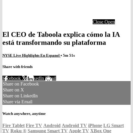
Close
Open
El CEO de Taboola explica cómo la IA
está transformando su plataforma
NYSE Live Highlights En Espanol
• 5m 51s
Share with friends
Facebook
X
LinkedIn
Email
Share on Facebook
Share on X
Share on LinkedIn
Share via Email
Watch anywhere, anytime
Fire Tablet
Fire TV
Android
Android TV
iPhone
LG Smart
TV
Roku
®
Samsung Smart TV
Apple TV
XBox One