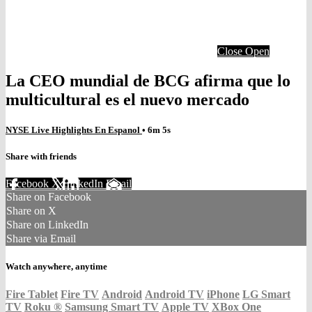
Close
Open
La CEO mundial de BCG afirma que lo
multicultural es el nuevo mercado
NYSE Live Highlights En Espanol
• 6m 5s
Share with friends
Facebook
X
LinkedIn
Email
Share on Facebook
Share on X
Share on LinkedIn
Share via Email
Watch anywhere, anytime
Fire Tablet
Fire TV
Android
Android TV
iPhone
LG Smart
TV
Roku
®
Samsung Smart TV
Apple TV
XBox One